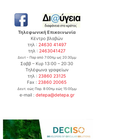
Τηλεφωνική Επικοινωνία
Κέντρο βλαβών
τηλ :
24630 41497
τηλ :
2463041427
Δευτ – Παρ από 7:00πμ ως 20:30μμ
Σαββ – Κυρ 13:00 – 20:30
Τηλέφωνα γραφείων
τηλ :
23860 23125
Fax :
23860 20065
Δευτ. εώς Παρ. 8:00πμ εώς 15:00μμ
e-mail :
detepa@detepa.gr