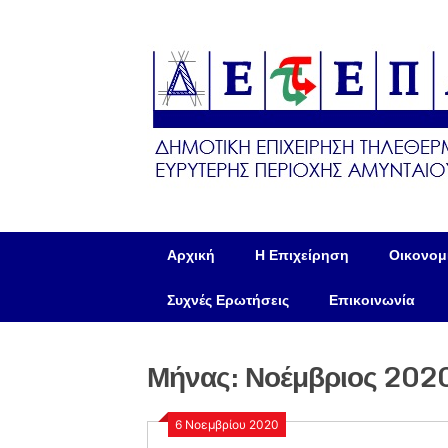
Skip
to
content
Αρχική
Η Επιχείρηση
Οικονομι
Συχνές Ερωτήσεις
Επικοινωνία
Μήνας:
Νοέμβριος 202
6 Νοεμβρίου 2020