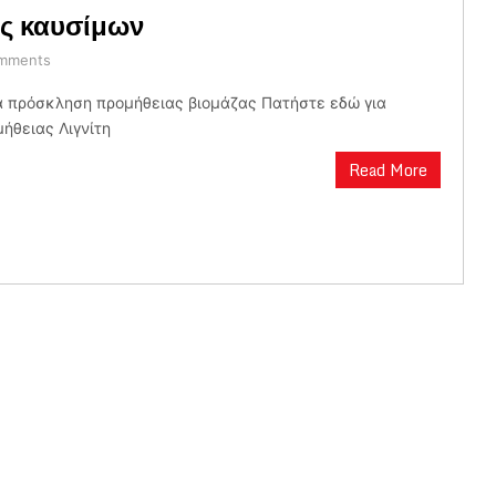
ς καυσίμων
mments
α πρόσκληση προμήθειας βιομάζας Πατήστε εδώ για
ήθειας Λιγνίτη
Read More