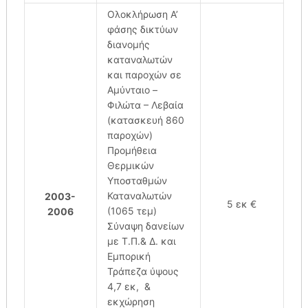
Ολοκλήρωση Α’
φάσης δικτύων
διανομής
καταναλωτών
και παροχών σε
Αμύνταιο –
Φιλώτα – Λεβαία
(κατασκευή 860
παροχών)
Προμήθεια
Θερμικών
Υποσταθμών
Καταναλωτών
2003-
5 εκ €
(1065 τεμ)
2006
Σύναψη δανείων
με Τ.Π.& Δ. και
Εμπορική
Τράπεζα ύψους
4,7 εκ, &
εκχώρηση