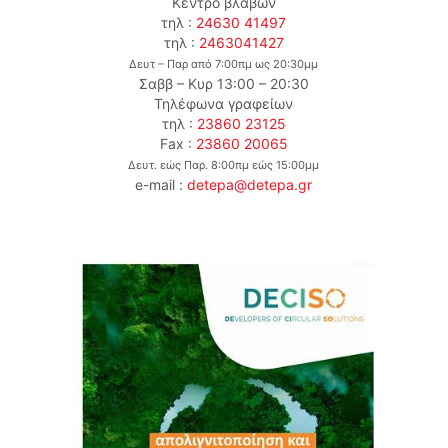
Κέντρο βλαβών
τηλ :
24630 41497
τηλ :
2463041427
Δευτ – Παρ από 7:00πμ ως 20:30μμ
Σαββ – Κυρ 13:00 – 20:30
Τηλέφωνα γραφείων
τηλ :
23860 23125
Fax :
23860 20065
Δευτ. εώς Παρ. 8:00πμ εώς 15:00μμ
e-mail :
detepa@detepa.gr