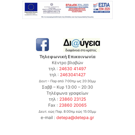
Τηλεφωνική Επικοινωνία
Κέντρο βλαβών
τηλ :
24630 41497
τηλ :
2463041427
Δευτ – Παρ από 7:00πμ ως 20:30μμ
Σαββ – Κυρ 13:00 – 20:30
Τηλέφωνα γραφείων
τηλ :
23860 23125
Fax :
23860 20065
Δευτ. εώς Παρ. 8:00πμ εώς 15:00μμ
e-mail :
detepa@detepa.gr