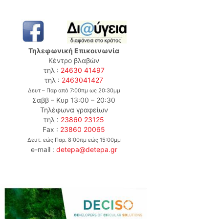
Τηλεφωνική Επικοινωνία
Κέντρο βλαβών
τηλ :
24630 41497
τηλ :
2463041427
Δευτ – Παρ από 7:00πμ ως 20:30μμ
Σαββ – Κυρ 13:00 – 20:30
Τηλέφωνα γραφείων
τηλ :
23860 23125
Fax :
23860 20065
Δευτ. εώς Παρ. 8:00πμ εώς 15:00μμ
e-mail :
detepa@detepa.gr