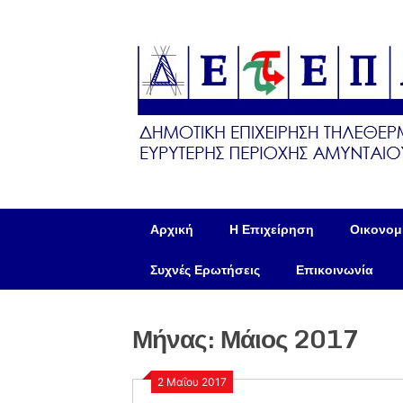
Skip
to
content
Αρχική
Η Επιχείρηση
Οικονομι
Συχνές Ερωτήσεις
Επικοινωνία
Μήνας:
Μάιος 2017
2 Μαΐου 2017