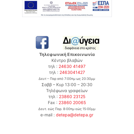
Τηλεφωνική Επικοινωνία
Κέντρο βλαβών
τηλ :
24630 41497
τηλ :
2463041427
Δευτ – Παρ από 7:00πμ ως 20:30μμ
Σαββ – Κυρ 13:00 – 20:30
Τηλέφωνα γραφείων
τηλ :
23860 23125
Fax :
23860 20065
Δευτ. εώς Παρ. 8:00πμ εώς 15:00μμ
e-mail :
detepa@detepa.gr