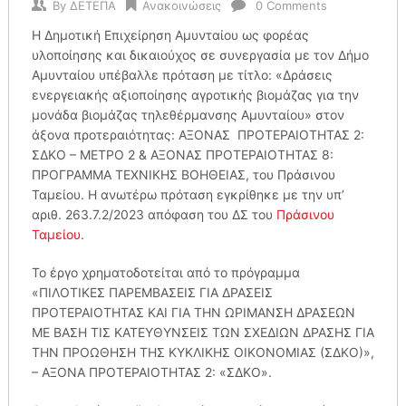
By
ΔΕΤΕΠΑ
Ανακοινώσεις
0 Comments
H Δημοτική Επιχείρηση Αμυνταίου ως φορέας
υλοποίησης και δικαιούχος σε συνεργασία με τον Δήμο
Αμυνταίου υπέβαλλε πρόταση με τίτλο: «Δράσεις
ενεργειακής αξιοποίησης αγροτικής βιομάζας για την
μονάδα βιομάζας τηλεθέρμανσης Αμυνταίου» στον
άξονα προτεραιότητας: ΑΞΟΝΑΣ ΠΡΟΤΕΡΑΙΟΤΗΤΑΣ 2:
ΣΔΚΟ – ΜΕΤΡΟ 2 & ΑΞΟΝΑΣ ΠΡΟΤΕΡΑΙΟΤΗΤΑΣ 8:
ΠΡΟΓΡΑΜΜΑ ΤΕΧΝΙΚΗΣ ΒΟΗΘΕΙΑΣ, του Πράσινου
Ταμείου. Η ανωτέρω πρόταση εγκρίθηκε με την υπ’
αριθ. 263.7.2/2023 απόφαση του ΔΣ του
Πράσινου
Ταμείου
.
Το έργο χρηματοδοτείται από το πρόγραμμα
«ΠΙΛΟΤΙΚΕΣ ΠΑΡΕΜΒΑΣΕΙΣ ΓΙΑ ΔΡΑΣΕΙΣ
ΠΡΟΤΕΡΑΙΟΤΗΤΑΣ ΚΑΙ ΓΙΑ ΤΗΝ ΩΡΙΜΑΝΣΗ ΔΡΑΣΕΩΝ
ΜΕ ΒΑΣΗ ΤΙΣ ΚΑΤΕΥΘΥΝΣΕΙΣ ΤΩΝ ΣΧΕΔΙΩΝ ΔΡΑΣΗΣ ΓΙΑ
ΤΗΝ ΠΡΟΩΘΗΣΗ ΤΗΣ ΚΥΚΛΙΚΗΣ ΟΙΚΟΝΟΜΙΑΣ (ΣΔΚΟ)»,
– ΑΞΟΝΑ ΠΡΟΤΕΡΑΙΟΤΗΤΑΣ 2: «ΣΔΚΟ».