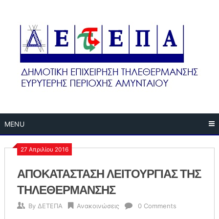
Skip
to
content
MENU
27 Απριλίου 2016
ΑΠΟΚΑΤΑΣΤΑΣΗ ΛΕΙΤΟΥΡΓΙΑΣ ΤΗΣ
ΤΗΛΕΘΕΡΜΑΝΣΗΣ
By
ΔΕΤΕΠΑ
Ανακοινώσεις
0 Comments