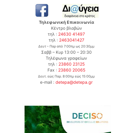
Τηλεφωνική Επικοινωνία
Κέντρο βλαβών
τηλ :
24630 41497
τηλ :
2463041427
Δευτ – Παρ από 7:00πμ ως 20:30μμ
Σαββ – Κυρ 13:00 – 20:30
Τηλέφωνα γραφείων
τηλ :
23860 23125
Fax :
23860 20065
Δευτ. εώς Παρ. 8:00πμ εώς 15:00μμ
e-mail :
detepa@detepa.gr