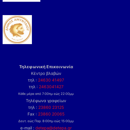
Τηλεφωνική Επικοινωνία
Κέντρο βλαβών
τηλ :
24630 41497
τηλ :
2463041427
Κάθε μέρα από 7:00πμ εώς 22:00μμ
Τηλέφωνα γραφείων
τηλ :
23860 23125
Fax :
23860 20065
Δευτ. εώς Παρ. 8:00πμ εώς 15:00μμ
e-mail :
detepa@detepa.gr