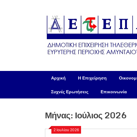
Skip
to
content
Αρχική
Η Επιχείρηση
Οικονομι
Συχνές Ερωτήσεις
Επικοινωνία
Μήνας:
Ιούλιος 2026
2 Ιουλίου 2026