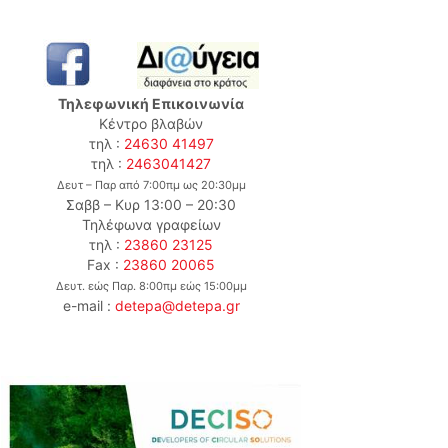
Τηλεφωνική Επικοινωνία
Κέντρο βλαβών
τηλ :
24630 41497
τηλ :
2463041427
Δευτ – Παρ από 7:00πμ ως 20:30μμ
Σαββ – Κυρ 13:00 – 20:30
Τηλέφωνα γραφείων
τηλ :
23860 23125
Fax :
23860 20065
Δευτ. εώς Παρ. 8:00πμ εώς 15:00μμ
e-mail :
detepa@detepa.gr