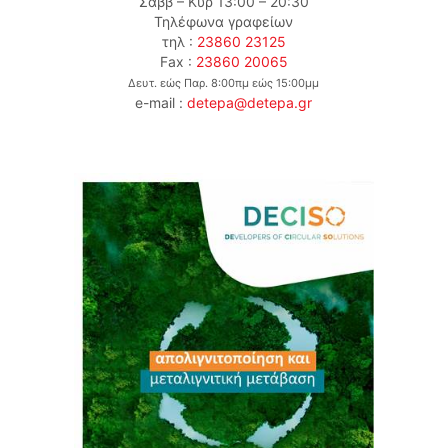
Σαββ – Κυρ 13:00 – 20:30
Τηλέφωνα γραφείων
τηλ :
23860 23125
Fax :
23860 20065
Δευτ. εώς Παρ. 8:00πμ εώς 15:00μμ
e-mail :
detepa@detepa.gr