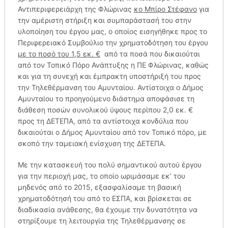
Αντιπεριφερειάρχη της Φλώρινας
κο Μπίρο Στέφανο
για
την αμέριστη στήριξη και συμπαράστασή του στην
υλοποίηση του έργου μας, ο οποίος εισηγήθηκε προς το
Περιφερειακό Συμβούλιο την χρηματοδότηση του έργου
με το ποσό του 1,5 εκ. €
από τα ποσά που δικαιούται
από τον Τοπικό Πόρο Ανάπτυξης η ΠΕ Φλώρινας, καθώς
και για τη συνεχή και έμπρακτη υποστήριξή του προς
την Τηλεθέρμανση του Αμυνταίου. Αντίστοιχα ο Δήμος
Αμυνταίου το προηγούμενο διάστημα αποφάσισε τη
διάθεση ποσών συνολικού ύψους περίπου 2,0 εκ. €
προς τη ΔΕΤΕΠΑ, από τα αντίστοιχα κονδύλια που
δικαιούται ο Δήμος Αμυνταίου από τον Τοπικό πόρο, με
σκοπό την ταμειακή ενίσχυση της ΔΕΤΕΠΑ.
Με την κατασκευή του πολύ σημαντικού αυτού έργου
για την περιοχή μας, το οποίο ωριμάσαμε εκ’ του
μηδενός από το 2015, εξασφαλίσαμε τη βασική
χρηματοδότησή του από το ΕΣΠΑ, και βρίσκεται σε
διαδικασία ανάθεσης, θα έχουμε την δυνατότητα να
στηρίξουμε τη λειτουργία της Τηλεθέρμανσης σε