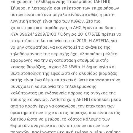
Επιχείρηση Τηλεθέρμανσης Πτολεμαΐδας (ΔΕΤΗΠ).
Σήμερα, η λειτουργία και επέκταση των επιχειρήσεων
αυτών είναι υπό ένα μεγάλο κίνδυνο καθώς η μετα-
λιγνιτική εποχή είναι προ των πυλών. Στο πιο
χαρακτηριστικό παράδειγμα, ο ΑΗΣ Αμυνταίου βάσει
ΚΥΑ 39624/ 2209/Ε103 / Οδηγίας 2010/75/ΕΕ πρέπει να
σταματήσει τη λειτουργία του το 2019. Η ΔΕΤΕΠΑ, για
να μην σταματήσει να ικανοποιεί τις ανάγκες της
τηλεθέρμανσης της περιοχής έχει υλοποιήσει μελέτη
εφαρμογής για την εγκατάσταση σταθμού μικτής
καύσης βιομάζας, ισχύος 30 MWth. Η δημιουργία και
βελτιστοποίηση της εφοδιαστικής αλυσίδας βιομάζας
αυτής είναι ένα θέμα επιτακτικό ώστε απρόσκοπτα να
συνεχίσει η λειτουργία της τηλεθέρμανσης
καλύπτοντας με ενδογενείς πόρους τις ανάγκες της
τοπικής κοινωνίας. Αντίστοιχα η ΔΕΤΗΠ σκοπεύει μέσα
από το παρόν έργο να οργανώσει την επέκταση των
δραστηριοτήτων της και στις περιοχές που είναι εκτός
δικτύου ώστε να μειώσει το κόστος κάλυψης των
θερμικών αναγκών και των κατοίκων αυτών των
περιοχών, παρέχοντας θερμική ενέργεια μέσω καύσης