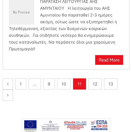
ΠΑΡΑΤΑΣΗ ΛΕΙΤΟΥΡΓΙΑΣ ΑΗΣ
ΑΜΥΝΤΑΙΟΥ Η λειτουργία του ΑΗΣ
Αμυνταίου θα παραταθεί 2-3 ημέρες
ακόμη, ούτως ώστε να εξυπηρετηθεί η
Τηλεθέρμανση, εξαιτίας των δυσμενών καιρικών
συνθηκών. Για οτιδήποτε νεότερο θα ενημερώσουμε
τους καταναλωτές. Να περάσετε όλοι μια χαρούμενη
Πρωτομαγιά!!
Read More
Πλοήγηση
1
…
9
10
11
12
13
άρθρων