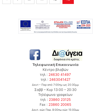
άρθρων
Τηλεφωνική Επικοινωνία
Κέντρο βλαβών
τηλ :
24630 41497
τηλ :
2463041427
Δευτ – Παρ από 7:00πμ ως 20:30μμ
Σαββ – Κυρ 13:00 – 20:30
Τηλέφωνα γραφείων
τηλ :
23860 23125
Fax :
23860 20065
Δευτ. εώς Παρ. 8:00πμ εώς 15:00μμ