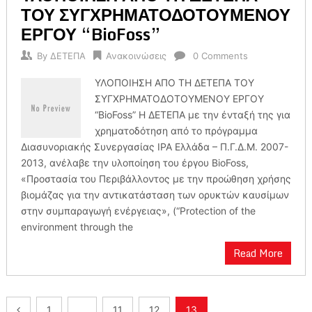
ΤΟΥ ΣΥΓΧΡΗΜΑΤΟΔΟΤΟΥΜΕΝΟΥ
ΕΡΓΟΥ “BioFoss”
By
ΔΕΤΕΠΑ
Ανακοινώσεις
0 Comments
ΥΛΟΠΟΙΗΣΗ ΑΠΟ ΤΗ ΔΕΤΕΠΑ ΤΟΥ
ΣΥΓΧΡΗΜΑΤΟΔΟΤΟΥΜΕΝΟΥ ΕΡΓΟΥ
“BioFoss” Η ΔΕΤΕΠΑ με την ένταξή της για
χρηματοδότηση από το πρόγραμμα
Διασυνοριακής Συνεργασίας IPA Ελλάδα – Π.Γ.Δ.Μ. 2007-
2013, ανέλαβε την υλοποίηση του έργου ΒioFoss,
«Προστασία του Περιβάλλοντος με την προώθηση χρήσης
βιομάζας για την αντικατάσταση των ορυκτών καυσίμων
στην συμπαραγωγή ενέργειας», (“Protection of the
environment through the
Read More
Πλοήγηση
1
…
11
12
13