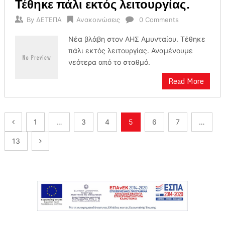
Τέθηκε πάλι εκτός λειτουργίας.
By
ΔΕΤΕΠΑ
Ανακοινώσεις
0 Comments
Νέα βλάβη στον ΑΗΣ Αμυνταίου. Τέθηκε
πάλι εκτός λειτουργίας. Αναμένουμε
νεότερα από το σταθμό.
Read More
Πλοήγηση
1
…
3
4
5
6
7
…
άρθρων
13